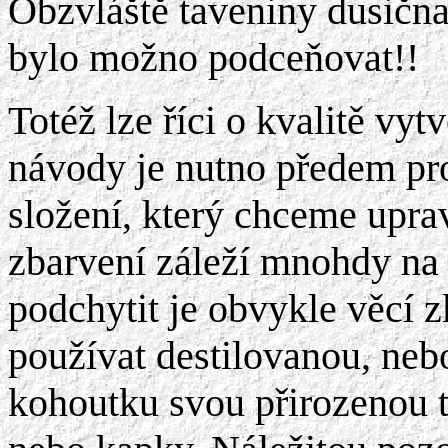
Obzvláště taveniny dusična
bylo možno podceňovat!!
Totéž lze říci o kvalitě v
návody je nutno předem pro
složení, který chceme upra
zbarvení záleží mnohdy na ř
podchytit je obvykle věcí 
používat destilovanou, neb
kohoutku svou přirozenou 