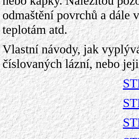
nebo kapky. Náležitou pozo
odmaštění povrchů a dále vá
teplotám atd.
Vlastní návody, jak vyplývá
číslovaných lázní, nebo je
ST
ST
ST