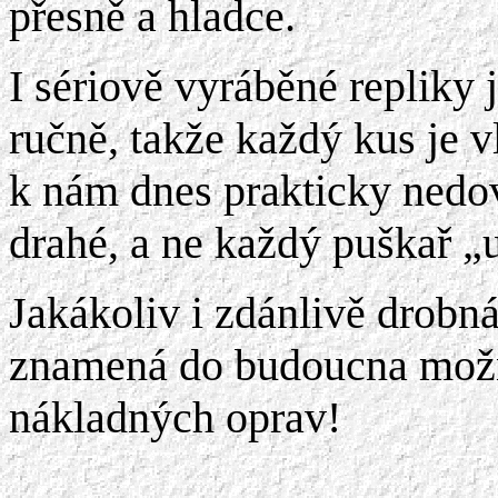
přesně a hladce.
I sériově vyráběné repliky
ručně, takže každý kus je v
k nám dnes prakticky nedov
drahé, a ne každý puškař „
Jakákoliv i zdánlivě drobná
znamená do budoucna možn
nákladných oprav!