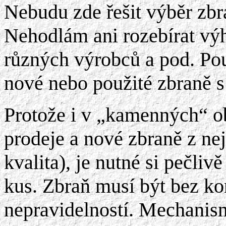
Nebudu zde řešit výběr zbra
Nehodlám ani rozebírat vý
různých výrobců a pod. Pou
nové nebo použité zbraně s
Protože i v „kamenných“ o
prodeje a nové zbraně z ne
kvalita), je nutné si pečli
kus. Zbraň musí být bez ko
nepravidelností. Mechanism