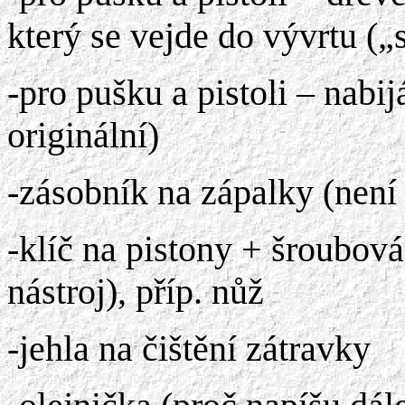
který se vejde do vývrtu („s
-pro pušku a pistoli – nabi
originální)
-zásobník na zápalky (není
-klíč na pistony + šroubov
nástroj), příp. nůž
-jehla na čištění zátravky