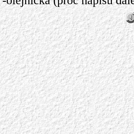
-olejnička (proč napíšu dál