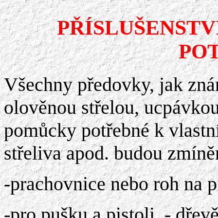
PŘÍSLUŠENSTV
PO
Všechny předovky, jak zná
olověnou střelou, ucpávkou
pomůcky potřebné k vlastní
střeliva apod. budou zmíně
-prachovnice nebo roh na
-pro pušku a pistoli
- dřev