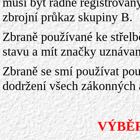
musí být řádně registrovány
zbrojní průkaz skupiny B.
Zbraně používané ke střel
stavu a mít značky uznáva
Zbraně se smí používat pou
dodržení všech zákonných 
VÝBĚ